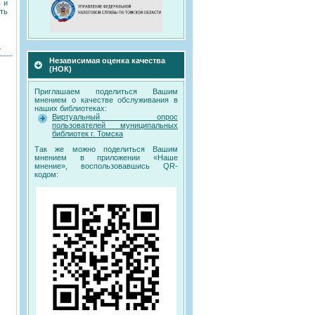
 и
ть
»
Независимая оценка качества
(НОК)
Приглашаем поделиться Вашим
мнением о качестве обслуживания в
наших библиотеках:
Виртуальный опрос
пользователей муниципальных
библиотек г. Томска
Так же можно поделиться Вашим
мнением в приложении «Наше
мнение», воспользовавшись QR-
кодом: