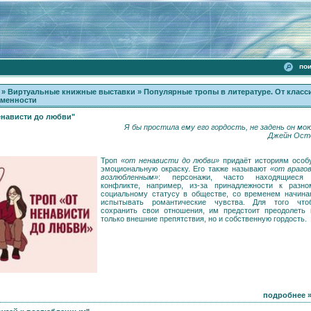
пои
»
Виртуальные книжные выставки
»
Популярные тропы в литературе. От класс
еменности
енависти до любви"
Я бы простила ему его гордость, не задень он мою
Джейн Ост
Троп
«от ненависти до любви»
придаёт историям особ
эмоциональную окраску. Его также называют
«от врагов
возлюбленным»
: персонажи, часто находящиеся
конфликте, например, из-за принадлежности к разно
социальному статусу в обществе, со временем начина
испытывать романтические чувства. Для того что
сохранить свои отношения, им предстоит преодолеть 
только внешние препятствия, но и собственную гордость.
подробнее 