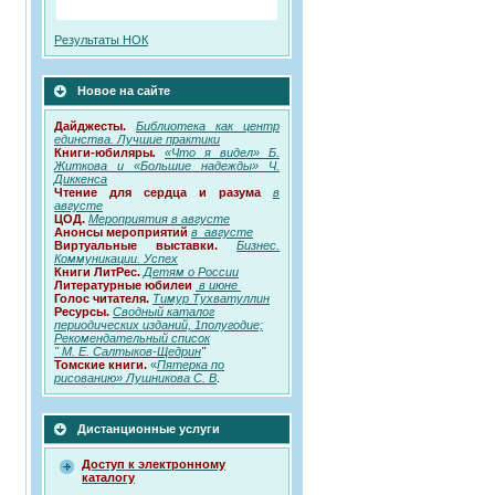
Результаты НОК
Новое на сайте
Дайджесты.
Библиотека как центр
единства. Лучшие практики
Книги-юбиляры
.
«Что я видел» Б.
Житкова и «Большие надежды» Ч.
Диккенса
Чтение для сердца и разума
в
августе
ЦОД
.
Мероприятия в августе
Анонсы
мероприятий
в августе
Виртуальные выставки.
Бизнес.
Коммуникации. Успех
Книги ЛитРес.
Детям о России
Литературные юбилеи
в июне
Голос читателя.
Тимур Тухватуллин
Ресурсы.
Сводный каталог
периодических изданий, 1полугодие;
Рекомендательный список
" М. Е. Салтыков-Щедрин
"
Томские книги
.
«
Пятерка по
рисованию» Лушникова С. В
.
Дистанционные услуги
Доступ к электронному
каталогу