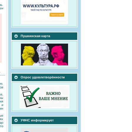
ь.
ен
Пушкинская карта
»
Опрос удовлетворённости
т.
ов
е,
ны
ня
 и
ин
ые
ях
УФНС информирует
до
то