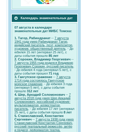
Календарь знаменательных дат
07 августа в календаре
знаменательных дат МИБС Томска:
1. Тагор, Рабиндранат
--
7 августа
1941 года умер Рабиндранат Тагор,
индийский писатель, поэт, композитор,
художник, общественный деятель
. - До
юбилея 15 лет (интервал 25 лет), с
даты события прошло
85 лет
2. Сорокин, Владимир Георгиевич
--
7 августа 1955 года родился Владимир
Георгиевич Сорокин, русский писатель
.
- До юбилея 4 года (интервал 5 лет), с
даты события прошел
71 год
3. Гангутское сражение
--
7 августа
1714 года состоялось Гангутское
морское сражение
. - До юбилея 3 года
(интервал 5 лет), с даты события
прошло
312 лет
4. Шер, Аркадий Соломонович
--
7
августа 2018 года умер Шер Аркадий
Соломонович, российский художник-
мультипликатор, иллюстратор,
писатель
. - До юбилея 17 лет (интервал
25 лет), с даты события прошло
8 лет
5. Станиславский, Константин
Сергеевич
--
7 августа 1938 года умер
Станиславский Константин Сергеевич,
русский театральный режиссёр, актёр
и педагог, реформатор театра.