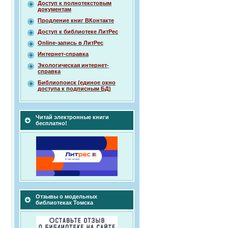
Доступ к полнотекстовым
документам
Продление книг ВКонтакте
Доступ к библиотеке ЛитРес
Online-запись в ЛитРес
Интернет-справка
Экологическая интернет-
справка
Библиопоиск (единое окно
доступа к подписным БД)
Читай электронные книги
бесплатно!
Отзывы о модельных
библиотеках Томска