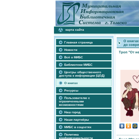
карта сайта
О книгах
Главная страница
до совр
Новости
Троп "От н
Всё о МИБС
Библиотеки МИБС
Центры общественного
доступа к информации (ЦОД)
О книгах
Ресурсы
Пользователю с
ограниченными
возможностями
Наш город
Наши партнёры
МИБС в соцсетях
Политика
конфиденциальности