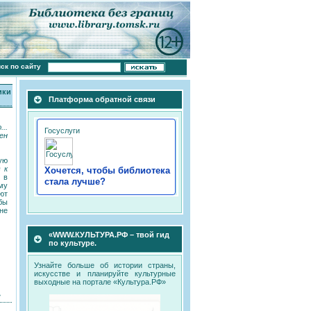
ск по сайту
ики
Платформа обратной связи
...
ен
ую
 к
Хочется, чтобы библиотека
 в
стала лучше?
му
ют
бы
не
«WWW.КУЛЬТУРА.РФ – твой гид
по культуре.
Узнайте больше об истории страны,
искусстве и планируйте культурные
выходные на портале «Культура.РФ»
»