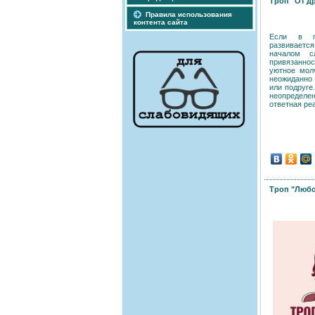
Троп "От д
Правила использования
контента сайта
Если в п
развивается
началом с
привязанно
уютное мол
неожиданно
или подруге
неопределе
ответная ре
Троп "Любо