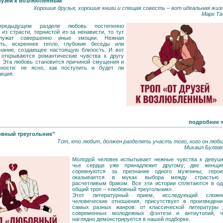
рузей к возлюбленным"
Хорошие друзья, хорошие книги и спящая совесть – вот идеальная жизн
Марк Тв
редыдущем разделе любовь постепенно
 из страсти, тернистой из-за ненависти, то тут
лужат совершенно иные эмоции. Нежная
сть, искреннее тепло, глубокие беседы или
чание, создающее настоящую близость. И вот
 открываются романтические чувства к другу
. Эта любовь становится причиной смущения и
нности: не ясно, как поступить и будет ли
акция.
подробнее 
вный треугольник"
Тот, кто любит, должен разделять участь того, кого он люби
Михаил Булгак
Молодой человек испытывает нежные чувства к девушк
чье сердце уже принадлежит другому; две женщи
соревнуются за признание одного мужчины; герои
оказывается в муках выбора между страстью
расчетливым браком. Все эти истории сплетаются в од
общий троп – «любовный треугольник».
Этот литературный прием, исследующий сложн
человеческие отношения, присутствует в произведени
самых разных жанров: от классической литературы 
современных молодежных фэнтези и антиутопий, ч
наглядно демонстрируется в нашей подборке.