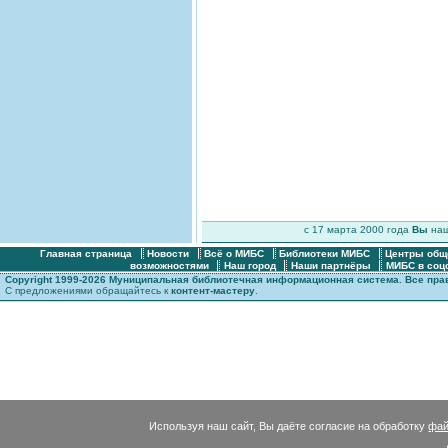
c 17 марта 2000 года
Вы
на
Главная страница
Новости
Всё о МИБС
Библиотеки МИБС
Центры общ
возможностями
Наш город
Наши партнёры
МИБС в соц
Copyright 1999-2026 Муниципальная библиотечная информационная система. Все пр
С предложениями обращайтесь к
контент-мастеру
.
Используя наш сайт, Вы даёте согласие на обработку
фай