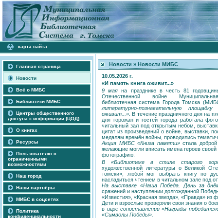
карта сайта
Новости
»
Новости МИБС
Главная страница
10.05.2026 г.
Новости
«И память книга оживит...»
Всё о МИБС
9 мая
на празднике в честь 81 годовщин
Отечественной войне Муниципальна
Библиотеки МИБС
библиотечная система Города Томска (МИ
литературно-познавательную площадк
Центры общественного
оживит...»
. В течение праздничного дня на 
доступа к информации (ЦОД)
для горожан и гостей города работала фото
читальный зал под открытым небом, выставки
О книгах
цитат из произведений о войне, выставки, 
медалям времён войны, проводились тематич
Ресурсы
Акция МИБС «Книга памяти»
стала доброй
желающие могли вписать имена героев своей
Пользователю с
фотографию.
ограниченными
В «Библиотеке в стиле старого гор
возможностями
художественной литературы о Великой Оте
томски», любой мог выбрать книгу по д
Наш город
насладиться чтением в читальном зале под о
На выставке «Наша Победа. День за днё
Наши партнёры
сражений и наступлении долгожданной Победы
«Известия», «Красная звезда», «Правда» из 
МИБС в соцсетях
Дети и взрослые проверяли свои знания о бо
в
игре-сопоставлении «Награды победите
Политика
«Символы Победы».
конфиденциальности