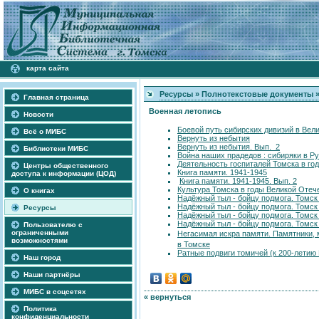
карта сайта
Ресурсы
»
Полнотекстовые документы
Главная страница
Военная летопись
Новости
Боевой путь сибирских дивизий в Вели
Всё о МИБС
Вернуть из небытия
Вернуть из небытия. Вып. 2
Библиотеки МИБС
Война наших прадедов : сибиряки в Ру
Деятельность госпиталей Томска в го
Центры общественного
Книга памяти. 1941-1945
доступа к информации (ЦОД)
Книга памяти. 1941-1945. Вып. 2
Культура Томска в годы Великой Отеч
О книгах
Надёжный тыл - бойцу подмога. Томск и
Надёжный тыл - бойцу подмога. Томск и
Ресурсы
Надёжный тыл - бойцу подмога. Томск и
Надёжный тыл - бойцу подмога. Томск и
Пользователю с
ограниченными
Негасимая искра памяти. Памятники,
возможностями
в Томске
Ратные подвиги томичей (к 200-летию
Наш город
Наши партнёры
МИБС в соцсетях
« вернуться
Политика
конфиденциальности