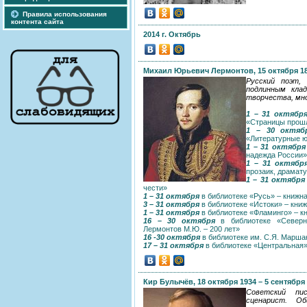
Правила использования
контента сайта
2014 г. Октябрь
Михаил Юрьевич Лермонтов, 15 октября 18
Русский поэт, 
подлинным клад
творчества, мно
1 – 31 октябр
«Страницы прош
1 – 30 октяб
«Литературные ю
1 – 31 октября
надежда России»
1 – 31 октябр
прозаик, драмату
1 – 31 октября
чести»
1 – 31 октября
в библиотеке «Русь» – книжн
3 – 31 октября
в библиотеке «Истоки» – кни
1 – 31 октября
в библиотеке «Фламинго» – кн
16 – 30 октября
в библиотеке «Северна
Лермонтов М.Ю. – 200 лет»
16 -30 октября
в библиотеке им. С.Я. Марша
17 – 31 октября
в библиотеке «Центральная»
Кир Булычёв, 18 октября 1934 – 5 сентября
Советский пис
сценарист. О