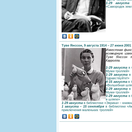
1-29 августа
в
«Самородок земл
Туве Янссон, 9 августа 1914 – 27 июня 2001
Известная финс
всемирную изве
Туве Янссон т
Кэрролла.
1-29 августа
в 
Муми-троллей»
1-29 августа
в 
Здравствуйте!»
4-15 августа
в 
«Волшебная шля
1-29 августа
в
Муми-троллей»
1-29 августа
в 
в шляпе»
1-29 августа
в библиотеке «Эврика» – книж
1 августа – 15 сентября
в библиотеке «А
приключения маленьких троллей»