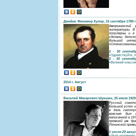
Джеймс Фенимор Купер, 15 сентября 1789 г
Американский 
литературы. В 
популярны и в
сделаны детск
большой инте
«Отечественные
1 - 30 сентяб
«Здравствуйте, 
2 - 30 сентяб
«Великий класси
2014 г. Август
Василий Макарович Шукшин, 25 июля 1929 
Русский советс
Большой успех 
в даль светлу
красная был 
написанной в 1
премией им. бр
Ленинской преми
1 июля-29 авгу
«Дела человечес