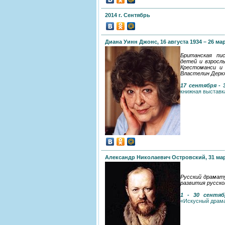
2014 г. Сентябрь
Диана Уинн Джонс, 16 августа 1934 – 26 мар
Британская пи
детей и взросл
Крестоманси и
Властелин Дерк
17 сентября - 
книжная выставк
Александр Николаевич Островский, 31 март
Русский драмат
развития русско
1 - 30 сентяб
«Искусный драм