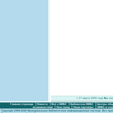
c 17 марта 2000 года
Вы
на
Главная страница
Новости
Всё о МИБС
Библиотеки МИБС
Центры общ
возможностями
Наш город
Наши партнёры
МИБС в соц
Copyright 1999-2026 Муниципальная библиотечная информационная система. Все пр