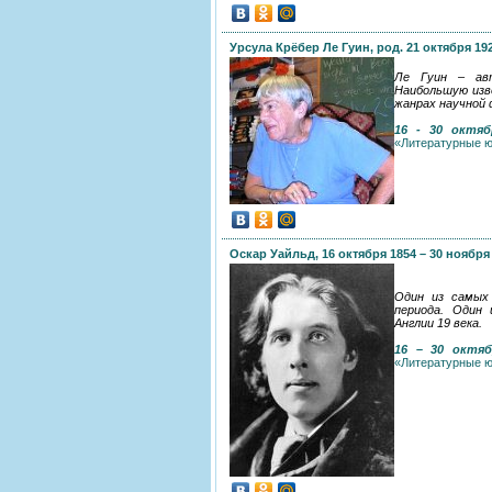
Урсула Крёбер Ле Гуин, род. 21 октября 19
Ле Гуин – авт
Наибольшую изв
жанрах научной
16 - 30 октяб
«Литературные юб
Оскар Уайльд, 16 октября 1854 – 30 ноября
Один из самых 
периода. Один
Англии 19 века.
16 – 30 октяб
«Литературные ю