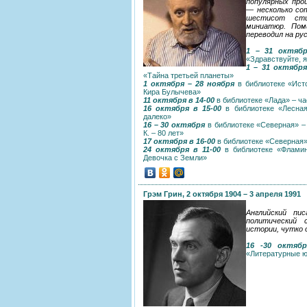
популярных про
— несколько со
шестисот сти
миниатюр. Пом
переводил на ру
1 – 31 октябр
«Здравствуйте, 
1 – 31 октября
«Тайна третьей планеты»
1 октября – 28 ноября
в библиотеке «Ист
Кира Булычева»
11 октября в 14-00
в библиотеке «Лада» – ча
16 октября в 15-00
в библиотеке «Лесная
далеко»
16 – 30 октября
в библиотеке «Северная» –
К. – 80 лет»
17 октября в 16-00
в библиотеке «Северная»
24 октября в 11-00
в библиотеке «Фламинг
Девочка с Земли»
Грэм Грин, 2 октября 1904 – 3 апреля 1991
Английский пи
политический 
истории, чутко
16 -30 октябр
«Литературные юб