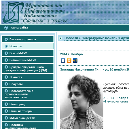
карта сайта
Новости
»
Литературные юбилеи
»
Архи
Главная страница
Новости
Всё о МИБС
2014 г. Ноябрь
Библиотеки МИБС
Центры общественного
Зинаида Николаевна Гиппиус, 20 ноября 18
доступа к информации (ЦОД)
О книгах
Ресурсы
Русская поэте
критик, одна из
Пользователю с
культуры.
ограниченными
возможностями
2 - 14 ноября
«Неугосим огон
Наш город
Наши партнёры
МИБС в соцсетях
Политика
конфиденциальности