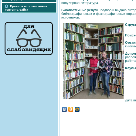
популярная литература.
Правила использования
контента сайта
Библиотечные услуги:
подбор и выдача литер
библиографических и фактографических справ
источников.
Струк
Поиск
Орган
книжны
Допол
распе
работа
Клубы
Дата в