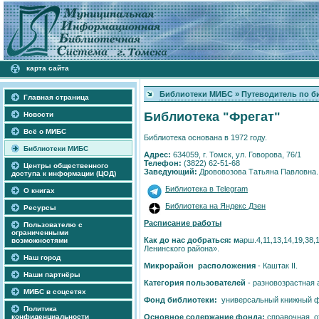
карта сайта
Библиотеки МИБС
»
Путеводитель по б
Главная страница
Библиотека "Фрегат"
Новости
Всё о МИБС
Библиотека основана в 1972 году.
Библиотеки МИБС
Адрес:
634059, г. Томск, ул. Говорова, 76/1
Телефон:
(3822) 62-51-68
Центры общественного
Заведующий:
Дрововозова Татьяна Павловна.
доступа к информации (ЦОД)
Библиотека в Telegram
О книгах
Библиотека на Яндекс Дзен
Ресурсы
Расписание работы
Пользователю с
ограниченными
Как до нас добраться:
м
арш.4,11,13,14,19,38,
возможностями
Ленинского района».
Наш город
Микрорайон расположения
- Каштак II.
Наши партнёры
Категория пользователей
- разновозрастная 
МИБС в соцсетях
Фонд библиотеки:
универсальный книжный фо
Политика
конфиденциальности
Основное содержание фонда:
справочная, о