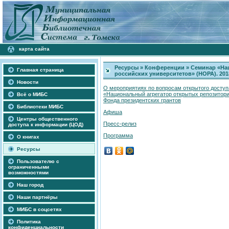
карта сайта
Ресурсы
»
Конференции
»
Семинар «На
Главная страница
российских университетов» (НОРА). 201
Новости
О мероприятиях по вопросам открытого доступ
«Национальный агрегатор открытых репозитори
Всё о МИБС
Фонда президентских грантов
Библиотеки МИБС
Афиша
Центры общественного
Пресс-релиз
доступа к информации (ЦОД)
Программа
О книгах
Ресурсы
Пользователю с
ограниченными
возможностями
Наш город
Наши партнёры
МИБС в соцсетях
Политика
конфиденциальности