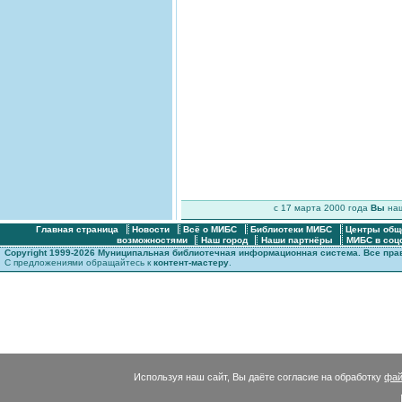
c 17 марта 2000 года
Вы
на
Главная страница
Новости
Всё о МИБС
Библиотеки МИБС
Центры общ
возможностями
Наш город
Наши партнёры
МИБС в соц
Copyright 1999-2026 Муниципальная библиотечная информационная система. Все пр
С предложениями обращайтесь к
контент-мастеру
.
Используя наш сайт, Вы даёте согласие на обработку
фай