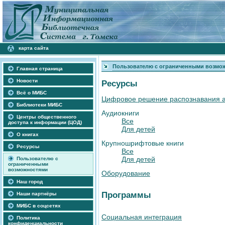
карта сайта
Пользователю с ограниченными возмо
Главная страница
Новости
Ресурсы
Всё о МИБС
Цифровое решение распознавания а
Библиотеки МИБС
Аудиокниги
Центры общественного
Все
доступа к информации (ЦОД)
Для детей
О книгах
Крупношрифтовые книги
Ресурсы
Все
Для детей
Пользователю с
ограниченными
возможностями
Оборудование
Наш город
Программы
Наши партнёры
МИБС в соцсетях
Социальная интеграция
Политика
конфиденциальности