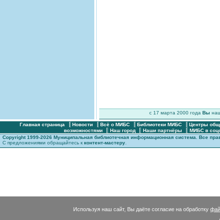
c 17 марта 2000 года
Вы
на
Главная страница
Новости
Всё о МИБС
Библиотеки МИБС
Центры общ
возможностями
Наш город
Наши партнёры
МИБС в соц
Copyright 1999-2026 Муниципальная библиотечная информационная система. Все пр
С предложениями обращайтесь к
контент-мастеру
.
Используя наш сайт, Вы даёте согласие на обработку
фай