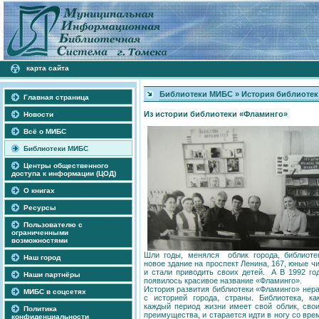
карта сайта
Библиотеки МИБС
»
История библиотек
Главная страница
Из истории библиотеки «Фламинго»
Новости
Всё о МИБС
Библиотеки МИБС
Центры общественного
доступа к информации (ЦОД)
О книгах
Ресурсы
Пользователю с
ограниченными
возможностями
Шли годы, менялся облик города, библиоте
Наш город
новое здание на проспект Ленина, 167, юные ч
и стали приводить своих детей. А В 1992 го
Наши партнёры
появилось красивое название «Фламинго».
История развития библиотеки «Фламинго» нер
МИБС в соцсетях
с историей города, страны. Библиотека, ка
каждый период жизни имеет свой облик, свои
Политика
преимущества, и старается идти в ногу со вре
конфиденциальности