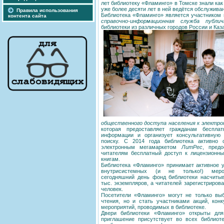
лет библиотеку «Фламинго» в Томске знали как 
уже более десяти лет в ней ведётся обслужива
Правила использования
Библиотека «Фламинго» является участником 
контента сайта
справочно-информационная служба публи
библиотеки из различных городов России и Каза
общественного доступа населения к электр
которая предоставляет гражданам беспла
информации и организует консультативную
поиску. С 2014 года библиотека активно 
электронным мегамаркетом
ЛитРес
, пред
читателям бесплатный доступ к лицензионн
книгам.
Библиотека «Фламинго» принимает активное у
внутрисистемных (и не только!) меро
сегодняшний день фонд библиотеки насчитыв
тыс. экземпляров, а читателей зарегистрирова
человек.
Посетители «Фламинго» могут не только выб
чтения, но и стать участниками акций, конк
мероприятий, проводимых в библиотеке.
Двери библиотеки «Фламинго» открыты дл
приглашение присутствует во всех библиот