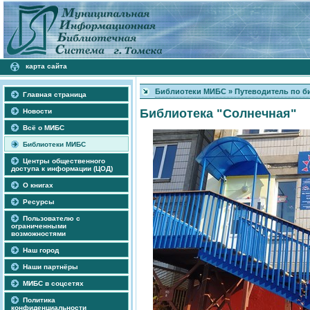
карта сайта
Библиотеки МИБС
»
Путеводитель по б
Главная страница
Библиотека "Солнечная"
Новости
Всё о МИБС
Библиотеки МИБС
Центры общественного
доступа к информации (ЦОД)
О книгах
Ресурсы
Пользователю с
ограниченными
возможностями
Наш город
Наши партнёры
МИБС в соцсетях
Политика
конфиденциальности