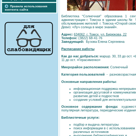
Правила использования
контента сайта
Библиотека “Солнечная” образована 1 сен
администрации г. Томска в здании школы № 5
обслуживанию жителей г. Томска «Открой свою
Девиз: «Луч солнца в мире знаний».
Адрес:
634062, г. Томск, ул. Бирюкова, 22
Телефон:
(3822) 68-41-76
Заведующий:
Бузова Елена Сергеевна
Расписание работы
Как до нас добраться:
маршр. 30, 33 до ост. 
11 до ост. «Герасименко»
Микрорайон расположения:
Солнечный
Категория пользователей
- разновозрастная
Основные направления работы:
информационная поддержка непрерывн
организация досуговой и коммуникати
развитию детей и подростков
создание условий для интеллектуально
Основное содержание фонда:
художеств
популярная литература, периодические издани
Библиотечные услуги:
подбор и выдача литературы
поиск информации в с использованием
различных источников
выполнение библиографических и