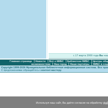
c 17 марта 2000 года
Вы
на
Главная страница
Новости
Всё о МИБС
Библиотеки МИБС
Центры общ
возможностями
Наш город
Наши партнёры
МИБС в соц
Copyright 1999-2026 Муниципальная библиотечная информационная система. Все пр
С предложениями обращайтесь к
контент-мастеру
.
Используя наш сайт, Вы даёте согласие на обработку
фай