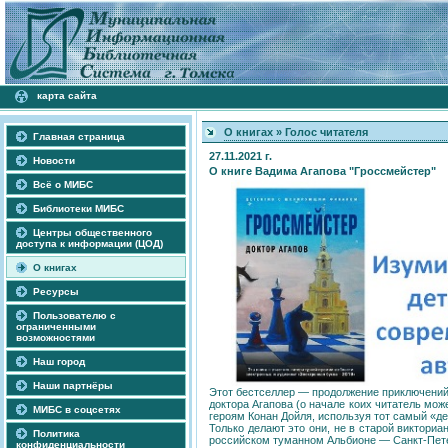
карта сайта
О книгах
»
Голос читателя
Главная страница
27.11.2021 г.
Новости
О книге Вадима Агапова "Гроссмейстер"
Всё о МИБС
Библиотеки МИБС
Центры общественного
доступа к информации (ЦОД)
О книгах
Ресурсы
Пользователю с
ограниченными
возможностями
Наш город
Наши партнёры
Этот бестселлер — продолжение приключений 
доктора Агапова (о начале коих читатель мож
МИБС в соцсетях
героям Конан Дойля, используя тот самый «д
Только делают это они, не в старой виктори
Политика
российском туманном Альбионе — Санкт-Пете
конфиденциальности