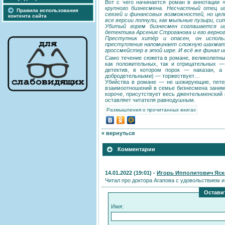
Вот с чего начинается роман в аннотации 
крупного бизнесмена. Несчастный отец и
Правила использования
связей и финансовых возможностей, но цел
контента сайта
все версии лопнули, как мыльные пузыри, с
Убитый горем бизнесмен соглашается и
детектива Арсения Строганова и его верног
Преступник хитёр и опасен, он исполь
преступления напоминает сложную шахмат
гроссмейстер в этой игре. И всё же финал и
Само течение сюжета в романе, великолепны
как положительных, так и отрицательных —
детектив, в котором порок — наказан, а
добродетельными) — торжествует…
Убийства в романе — не шокирующие, петер
взаимоотношений в семье бизнесмена занима
короче, присутствует весь джентельменский 
оставляет читателя равнодушным.
Размышления о прочитанных книгах
« вернуться
Комментарии
14.01.2022 (19:01) -
Игорь Ипполитович Яск
Читал про доктора Aгапова с удовольствием и
Остави
Имя: