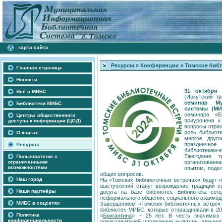
карта сайта
Ресурсы
»
Конференции
»
Томские библ
Главная страница
Новости
31 октября 
Всё о МИБС
(Иркутский тр
семинар Му
Библиотеки МИБС
системы (МИ
семинара «Б
Центры общественного
приурочена к
доступа к информации (ЦОД)
вопросы отрас
роль библиоте
О книгах
многое друг
празднично
Ресурсы
библиотекам-ю
Ежегодная т
Пользователю с
ограниченными
организованн
возможностями
опытом, поде
общих вопросов.
Наш город
На «Томских библиотечных встречах» будут 
выступлений станут возрождение традиций се
Наши партнёры
досуга на базе библиотек. Библиотека сег
неформального общения, социального взаимоде
МИБС в соцсетях
Завершением «Томских библиотечных встреч-
библиотек МИБС, которые отпраздновали в 20
Политика
«
Бригантина
» – 25 лет. В честь значимых 
конфиденциальности
представителей управления культуры админис