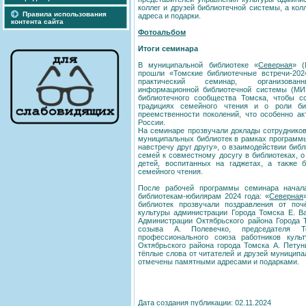
коллег и друзей библиотечной системы, а ко
Правила использования
адреса и подарки.
контента сайта
Фотоальбом
Итоги семинара
В муниципальной библиотеке «
Северная
» (
прошли «Томские библиотечные встречи-202
практический семинар, организован
информационной библиотечной системы (МИБ
библиотечного сообщества Томска, чтобы с
традициях семейного чтения и о роли би
преемственности поколений, что особенно ак
России.
На семинаре прозвучали доклады сотруднико
муниципальных библиотек в рамках программы
навстречу друг другу», о взаимодействии биб
семей к совместному досугу в библиотеках, о
детей, воспитанных на гаджетах, а также 
семейного чтения.
После рабочей программы семинара начала
библиотекам-юбилярам 2024 года: «
Северная
библиотек прозвучали поздравления от поч
культуры администрации Города Томска Е. Ва
Администрации Октябрьского района Города Т
созыва А. Полевечко, председателя То
профессионального союза работников куль
Октябрьского района города Томска А. Петун
тёплые слова от читателей и друзей муницип
отмечены памятными адресами и подарками.
Дата создания публикации: 02.11.2024