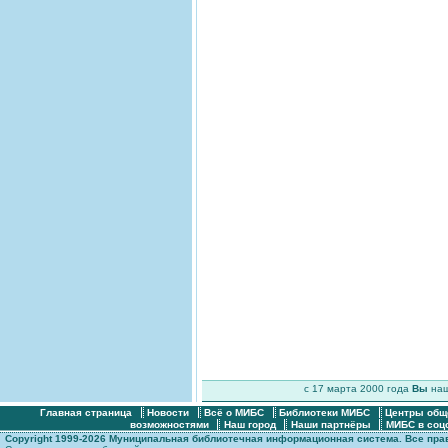
c 17 марта 2000 года
Вы
на
Главная страница
Новости
Всё о МИБС
Библиотеки МИБС
Центры общ
возможностями
Наш город
Наши партнёры
МИБС в соц
Copyright 1999-2026 Муниципальная библиотечная информационная система. Все пр