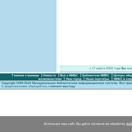
c 17 марта 2000 года
Вы
на
Главная страница
Новости
Всё о МИБС
Библиотеки МИБС
Центры общ
возможностями
Наш город
Наши партнёры
МИБС в соц
Copyright 1999-2026 Муниципальная библиотечная информационная система. Все пр
С предложениями обращайтесь к
контент-мастеру
.
Используя наш сайт, Вы даёте согласие на обработку
фай