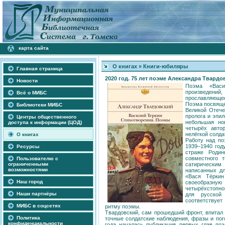
карта сайта
О книгах
»
Книги-юбиляры
Главная страница
2020 год. 75 лет поэме Александра Твард
Новости
Поэма «Васи
произведений,
Всё о МИБС
прославляющее
Поэма посвяще
Библиотеки МИБС
Великой Отече
пролога и эпил
Центры общественного
небольшая но
доступа к информации (ЦОД)
четырёх автор
нелёгкой солда
О книгах
Работу над по
1939–1940 год
Ресурсы
страже Роди
совместного т
Пользователю с
ограниченными
сатирически
возможностями
написанных дл
«Вася Тёркин
Наш город
своеобразну
четырёхстопно
Наши партнёры
для русской
соответствуе
МИБС в соцсетях
ритму поэмы.
Твардовский, сам прошедший фронт, впитал
Политика
точные солдатские наблюдения, фразы и пого
конфиденциальности
года началась публикация первых глав поэ