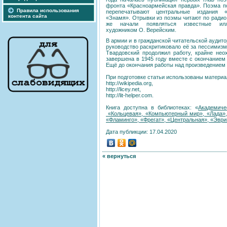
фронта «Красноармейская правда». Поэма по
Правила использования
перепечатывают центральные издания «
контента сайта
«Знамя». Отрывки из поэмы читают по радио 
же начали появляться известные илл
художником О. Верейским.
В армии и в гражданской читательской аудито
руководство раскритиковало её за пессимизм
Твардовский продолжил работу, крайне нео
завершена в 1945 году вместе с окончанием 
Ещё до окончания работы над произведением
При подготовке статьи использованы материа
http://wikipedia.org,
http://licey.net,
http://lit-helper.com.
Книга доступна в библиотеках: «
Академиче
«Кольцевая», «Компьютерный мир», «Лада», 
«Фламинго», «Фрегат», «Центральная», «Эври
Дата публикции: 17.04.2020
« вернуться