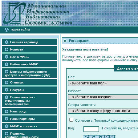
карта сайта
Регистрация
Главная страница
Уважаемый пользователь!
Новости
Полные тексты документов доступны для чтени
Всё о МИБС
пожалуйста, все поля формы и нажмите кнопку
Библиотеки МИБС
Данные о в
Центры общественного
доступа к информации (ЦОД)
Пол:
О книгах
Ресурсы
Возраст:
Пользователю с
ограниченными
возможностями
Сфера занятости:
Наш город
Наши партнёры
Согласен с
Политикой конфиденциаль
МИБС в соцсетях
Код:
Пожалуйста, введите к
Политика
конфиденциальности