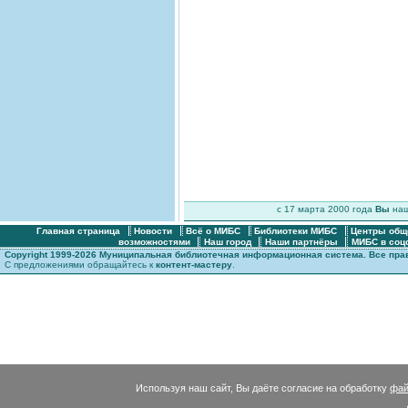
c 17 марта 2000 года
Вы
на
Главная страница
Новости
Всё о МИБС
Библиотеки МИБС
Центры общ
возможностями
Наш город
Наши партнёры
МИБС в соц
Copyright 1999-2026 Муниципальная библиотечная информационная система. Все пр
С предложениями обращайтесь к
контент-мастеру
.
Используя наш сайт, Вы даёте согласие на обработку
фай