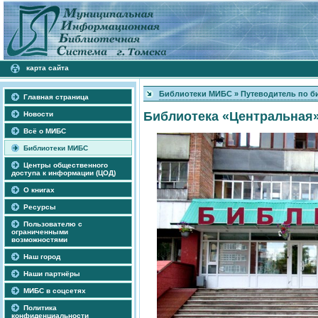
карта сайта
Библиотеки МИБС
»
Путеводитель по б
Главная страница
Библиотека «
Центральная
Новости
Всё о МИБС
Библиотеки МИБС
Центры общественного
доступа к информации (ЦОД)
О книгах
Ресурсы
Пользователю с
ограниченными
возможностями
Наш город
Наши партнёры
МИБС в соцсетях
Политика
конфиденциальности