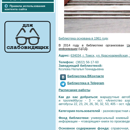
Правила использования
контента сайта
Библиотека основана в 1961 году
.
В 2014 году в библиотеке организован
Ц
информации
(ЦОД).
Адрес:
634034, г. Томск, ул. Красноармейская, 
Телефон:
(3822) 56-17-60
Заведующий библиотекой:
Козлова Наталья Геннадьевна
Библиотека ВКонтакте
Библиотека в Telegram
Расписание работы
Как до нас добраться:
маршрутные автоб
и троллейбусы - 3 – ост. «Агентство аэ
автобусы 22, 23, 24, 26, 30, 32, 53, 405 – ост. «
Категория пользователей
- разновозрастная 
Фонд библиотеки:
универсальный книжный ф
информации – «говорящие» книги по произвед
Основное содержание фонда:
справочная,