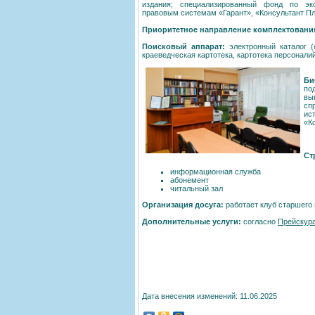
издания; специализированный фонд по эк
правовым системам «Гарант», «Консультант П
Приоритетное направление комплектовани
Поисковый аппарат:
электронный каталог (с
краеведческая картотека, картотека персонали
Би
по
вы
сп
ис
«К
Ст
информационная служба
абонемент
читальный зал
Организация досуга:
работает клуб старшего
Дополнительные услуги:
согласно
Прейскур
Дата внесения изменений: 11.06.2025