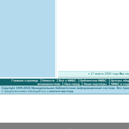
c 17 марта 2000 года
Вы
н
Главная страница
Новости
Всё о МИБС
Библиотеки МИБС
Центры общ
возможностями
Наш город
Наши партнёры
МИБС в соц
Copyright 1999-2026 Муниципальная библиотечная информационная система. Все пр
С предложениями обращайтесь к
контент-мастеру
.