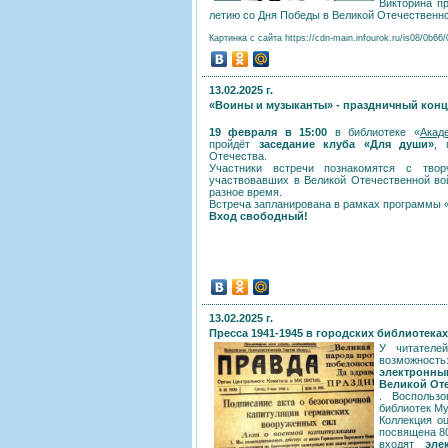
Викторина пр
летию со Дня Победы в Великой Отечественно
Картинка с сайта https://cdn-main.infourok.ru/is08/0b6
13.02.2025 г.
«Воины и музыканты» - праздничный конц
19 февраля в 15:00
в библиотеке «
Акад
пройдёт
заседание клуба «Для души»
, 
Отечества.
Участники встречи познакомятся с твор
участвовавших в Великой Отечественной во
разное время.
Встреча запланирована в рамках программы 
Вход свободный!
13.02.2025 г.
Пресса 1941-1945 в городских библиотеках
У читателе
возможност
электронным
Великой От
. Воспольз
библиотек М
Коллекция о
посвящена 80
входят
эле