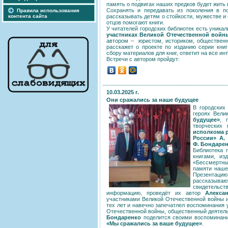
память о подвигах наших предков будет жить 
Сохранять и передавать из поколения в 
Правила использования
контента сайта
рассказывать детям о стойкости, мужестве и
отцов помогают книги.
У читателей городских библиотек есть уника
участниках Великой Отечественной войн
автором – юристом, историком, обществен
расскажет о проекте по изданию серии книг
сбору материалов для книг, ответит на все и
Встречи с автором пройдут:
10.03.2025 г.
Они сражались за наше будущее
В городских
героях Вели
будущее»
, 
творческих
исполкома 
России» А.
Ф. Бондарен
Библиотека 
книгами, из
«Бессмертны
памяти наше
Презентац
рассказыва
свидетельс
информацию, проведёт их автор
Алекса
участниками Великой Отечественной войны 
тех лет и навечно запечатлел воспоминания 
Отечественной войны, общественный деятель,
Бондаренко
поделится своими воспоминан
«Мы сражались за ваше будущее»
.