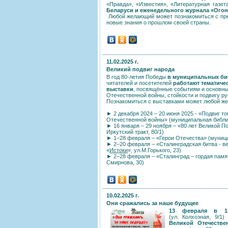
«Правда», «Известия», «Литературная газет
Беларуси и еженедельного журнала «Огон
Любой желающий может познакомиться с прес
новые знания о прошлом своей страны.
11.02.2025 г.
Великий подвиг народа
В год 80-летия Победы
в муниципальных би
читателей и посетителей
работают тематиче
выставки
, посвящённые событиям и основн
Отечественной войны, стойкости и подвигу ру
Познакомиться с выставками может любой ж
► 2 декабря 2024 – 20 июня 2025 - «Подвиг т
Отечественной войны» (муниципальная библи
► 16 января – 29 ноября – «80 лет Великой 
Иркутский тракт, 80/1)
► 1–28 февраля – «Герои Отечества» (муниц
► 2–20 февраля – «Сталинградская битва - в
«
Истоки
», ул.М.Горького, 23)
► 2–28 февраля – «Сталинград – гордая памя
Смирнова, 30)
10.02.2025 г.
Они сражались за наше будущее
13 февраля в 13
(ул. Колхозная, 9/1
Великой Отечеств