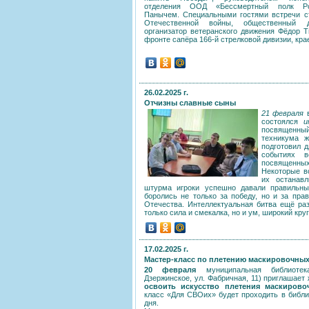
отделения ООД «Бессмертный полк Ро
Панычем. Специальными гостями встречи с
Отечественной войны, общественный д
организатор ветеранского движения Фёдор Т
фронте сапёра 166-й стрелковой дивизии, кр
26.02.2025 г.
Отчизны славные сыны
21 февраля
в
состоялся
и
посвященный
техникума ж
подготовил 
событиях в
посвященных
Некоторые в
их останав
штурма игроки успешно давали правильны
боролись не только за победу, но и за пр
Отечества. Интеллектуальная битва ещё раз
только сила и смекалка, но и ум, широкий кру
17.02.2025 г.
Мастер-класс по плетению маскировочных
20 февраля
муниципальная библиотека
Дзержинское, ул. Фабричная, 11) приглашает 
освоить искусство плетения маскирово
класс «Для СВОих» будет проходить в библи
дня.