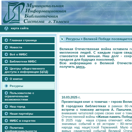
карта сайта
Ресурсы
»
Великой Победе посвящается
Главная страница
Новости
Великая Отечественная война оставила 
миллионов людей. C каждым годом свид
Всё о МИБС
становится всё меньше. Наш долг - сох
предков для будущих поколений.
Библиотеки МИБС
Всю информацию о Великой Отечестве
получить
здесь
.
Центры общественного
доступа к информации (ЦОД)
О книгах
Ресурсы
Пользователю с
ограниченными
10.03.2025 г.
возможностями
Презентация книг о томичах – героях Вел
В городских библиотеках
в рамках 80-л
Наш город
встречи с томским автором А. Панычем
вниманию читателей серию своих книг о том
Наши партнёры
Отечественной войны
«Живая память Побе
В 2025 году наша страна отмечает юбил
МИБС в соцсетях
значимых событий в её истории – 80-лети
народа над нацистской Германией. Мало о
Политика
живых свидетелей событий Великой Отеч
конфиденциальности