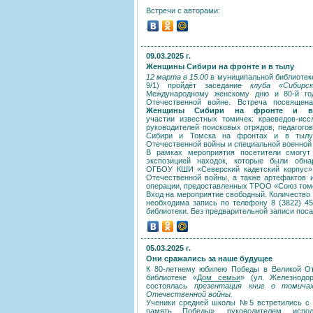
Встречи с авторами:
09.03.2025 г.
Женщины Сибири на фронте и в тылу
12 марта в 15.00
в муниципальной библиоте
9/1) пройдёт заседание
клуба «Сибирск
Международному женскому дню и 80-й го
Отечественной войне. Встреча посвяще
Женщины Сибири на фронте и 
участии известных томичек: краеведов-исс
руководителей поисковых отрядов, педагого
Сибири и Томска на фронтах и в тылу
Отечественной войны и специальной военной
В рамках мероприятия посетители смогут
экспозицией находок, которые были обн
ОГБОУ КШИ «Северский кадетский корпус»
Отечественной войны, а также артефактов 
операции, предоставленных ТРОО «Союз том
Вход на мероприятие свободный. Количество 
необходима запись по телефону 8 (3822) 45
библиотеки. Без предварительной записи пос
05.03.2025 г.
Они сражались за наше будущее
К 80-летнему юбилею Победы в Великой От
библиотеке «
Дом семьи
» (ул. Железнодо
состоялась
презентация книг о томичах
Отечественной войны.
Ученики средней школы №5 встретились с 
память Победы», руководителем испол