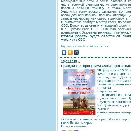
Маскировочные сети, а также полотна и к
часть военной экипировки, которая помога
полевые позиции, технику, а также мест
Участники волонтерского движения по пле
сетей для специальной военной операции (
запасы маскировочных средств для фронта.
В библиотеке пройдет мастер-класс по осно
СВО. Волонтер движения «Народный фронт» и
в с. Дзержинское Е. К. Семенова расскаж
познакомит с базовыми техниками плетения, 
Итогом работы будет сплетенная снайп
участнику СВО
.
Картинка с сайта https://kemerovo.ru/
15.02.2025 г.
Праздничная программа «Богатырская наш
20 февраля в 13:00
м
128а) приглашает н
посвящённую Дню за
благодарности в адре
также инструментальн
г. Томска.
В программе:
- выступления кл
музыкального трио «Д
- лучшие стихотворен
Ю. Друниной и др.)
Багиной:
- музыкальные номер
3.
Любителей военной истории России ждет 
Российской империи.
Вход свободный!