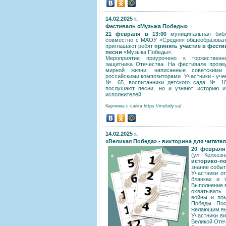
14.02.2025 г.
Фестиваль «Музыка Победы»
21 февраля в 13:00
муниципальная библ
совместно с МАОУ «Средняя общеобразова
приглашают ребят
принять участие в фести
песни
«Музыка Победы».
Мероприятие приурочено к торжествен
защитника Отечества. На фестивале прозв
мирной жизни, написанные советски
российскими композиторами. Участники - уче
№ 65, воспитанники детского сада № 18
послушают песни, но и узнают историю и
исполнителей.
Картинка с сайта https://melody.su/
14.02.2025 г.
«Великая Победа» - викторина для читате
20 февраля
(ул. Колхоз
историко-п
знание событ
Участники о
бланках и 
Выполнение в
охватывать
войны и пом
Победы. Пос
желающим выб
Участники ви
Великой Оте