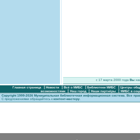
c 17 марта 2000 года
Вы
н
Главная страница
Новости
Всё о МИБС
Библиотеки МИБС
Центры общ
возможностями
Наш город
Наши партнёры
МИБС в соц
Copyright 1999-2026 Муниципальная библиотечная информационная система. Все пр
С предложениями обращайтесь к
контент-мастеру
.