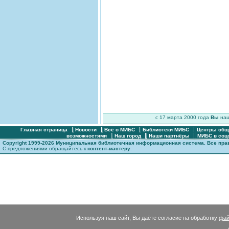
c 17 марта 2000 года
Вы
на
Главная страница
Новости
Всё о МИБС
Библиотеки МИБС
Центры общ
возможностями
Наш город
Наши партнёры
МИБС в соц
Copyright 1999-2026 Муниципальная библиотечная информационная система. Все пр
С предложениями обращайтесь к
контент-мастеру
.
Используя наш сайт, Вы даёте согласие на обработку
фай