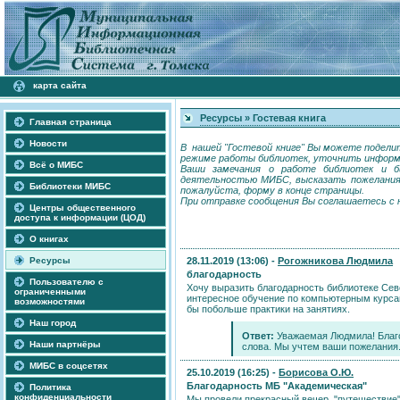
карта сайта
Ресурсы
»
Гостевая книга
Главная страница
Новости
В нашей "Гостевой книге" Вы можете подели
режиме работы библиотек, уточнить информ
Всё о МИБС
Ваши замечания о работе библиотек и б
деятельностью МИБС, высказать пожелания 
Библиотеки МИБС
пожалуйста, форму в конце страницы.
При отправке сообщения Вы соглашаетесь с
Центры общественного
доступа к информации (ЦОД)
О книгах
Ресурсы
28.11.2019 (13:06) -
Рогожникова Людмила
благодарность
Пользователю с
Хочу выразить благодарность библиотеке Сев
ограниченными
интересное обучение по компьютерным курса
возможностями
бы побольше практики на занятиях.
Наш город
Ответ:
Уважаемая Людмила! Благо
Наши партнёры
слова. Мы учтем ваши пожелания. 
МИБС в соцсетях
25.10.2019 (16:25) -
Борисова О.Ю.
Благодарность МБ "Академическая"
Политика
конфиденциальности
Мы провели прекрасный вечер, "путешествие