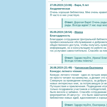
27.09.2019 (13:06) -
Варя, 9 лет
Академическая
Очень хорошая библиотека. Мне очень нравит
Я часто в них участвую.
Ответ:
Дорогая Варя! Очень рады,
рады. Всегда ждем! У нас еще мно
05.09.2019 (18:54) -
Ирина
Благодарность
Благодарю сотрудников Центральной библиот
профессиональное обслуживание и доброжел
общественного доступа, чтобы получить нуж
информацию, но и консультацию по работе на 
гос.услугами самостоятельно. Спасибо за по
Ответ:
Здравствуйте, Ирина! Благ
Всегда готовы помочь!
26.08.2019 (21:49) -
Чаповская Екатерина
Конкурс летнего чтения
Конкурс летнего чтения - одно из лучших мер
не просто читают на каникулах, а делают это
Северную за проведение конкурса, за добрую
новых интересных книг, за потрясающую (и а
Путешествия и приключения. Подведение итого
только поздравили участников и победителей,
было весело и забавно. Спасибо сотрудникам
мероприятие 24 августа - это было замечате
библиотеке новых идей, вдохновения и хороше
Ответ:
Здравствуйте, Екатерина. 