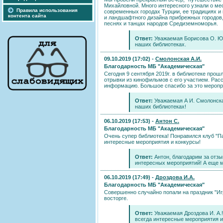
Михайловной. Много интересного узнали о мес
Правила использования
современных городах Турции, ее традициях и
контента сайта
и ландшафтного дизайна прибрежных городов
песнях и танцах народов Средиземноморья.
Ответ:
Уважаемая Борисова О. Ю.
наших библиотеках.
09.10.2019 (17:02) -
Смолонская А.И.
Благодарность МБ "Академическая"
Сегодня 9 сентября 2019г. в библиотеке про
отрывки из кинофильмов с его участием. Расск
информацию. Большое спасибо за это меропр
Ответ:
Уважаемая А И. Смолонска
наших библиотеках!
06.10.2019 (17:53) -
Антон С.
Благодарность МБ "Академическая"
Очень супер библиотека! Понравился клуб "Пар
интересные мероприятия и конкурсы!
Ответ:
Антон, благодарим за отзы
интересных мероприятий! А еще мн
06.10.2019 (17:49) -
Дроздова И.А.
Благодарность МБ "Академическая"
Совершенно случайно попали на праздник "Игр
восторге.
Ответ:
Уважаемая Дроздова И. А.!
всегда интересные мероприятия и