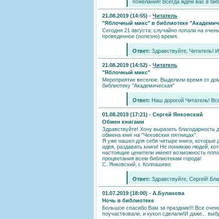
пожелания! Всегда ждем вас в библ
21.08.2019 (14:55) -
Читатель
"Яблочный микс" в библиотеке "Академич
Сегодня 21 августа: случайно попали на очен
проведенное (полезно) время.
Ответ:
Здравствуйте, Читатель! И 
21.08.2019 (14:52) -
Читатель
"Яблочный микс"
Мероприятие веселое. Выделили время от до
библиотеку "Академическая"
Ответ:
Наш дорогой Читатель! Все
01.08.2019 (17:21) -
Сергей Янковский
Обмен книгами
Здравствуйте! Хочу выразить благодарность 
обмена книг на "Чеховских пятницах".
Я уже нашел для себя четыре книги, которые 
идея, раздавать книги! Не понимаю людей, кот
настоящие ценители имеют возможность попо
процветания всем библиотекам города!
С. Янковский, г. Колпашево
Ответ:
Здравствуйте, Сергей! Бла
01.07.2019 (18:00) -
А.Буланова
Ночь в библиотеке
Большое спасибо Вам за праздник!!! Все очень
поучаствовали, и кукол сделали!И даже... вы