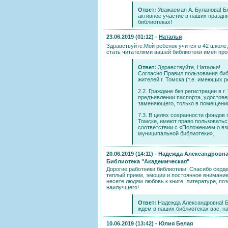
Ответ:
Уважаемая А. Буланова! Бл
активное участие в наших праздни
библиотеках!
23.06.2019 (01:12) -
Наталья
Здравствуйте.Мой ребенок учится в 42 школе
стать читателями вашей библиотеки имея про
Ответ:
Здравствуйте, Наталья!
Согласно Правил пользования би
жителей г. Томска (т.е. имеющих р
2.2. Граждане без регистрации в 
предъявлении паспорта, удостове
заменяющего, только в помещении
7.3. В целях сохранности фондов
Томске, имеют право пользоватьс
соответствии с «Положением о вз
муниципальной библиотеки».
20.06.2019 (14:11) -
Надежда Александровна
Библиотека "Академическая"
Дорогие работники библиотеки! Спасибо серде
теплый прием, эмоции и постоянное внимание 
несете людям любовь к книге, литературе, поэ
наилучшего!
Ответ:
Надежда Александровна! Бл
ждем в наших библиотеках вас, н
10.06.2019 (13:42) -
Юлия Белая