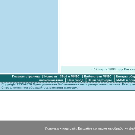
c 17 марта 2000 года
Вы
на
Главная страница
Новости
Всё о МИБС
Библиотеки МИБС
Центры общ
возможностями
Наш город
Наши партнёры
МИБС в соц
Copyright 1999-2026 Муниципальная библиотечная информационная система. Все пр
С предложениями обращайтесь к
контент-мастеру
.
Используя наш сайт, Вы даёте согласие на обработку
фай