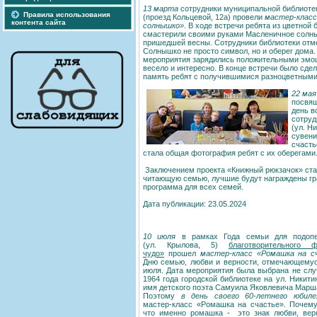
13 марта
сотрудники муниципальной библиоте
Правила использования
(проезд Кольцевой, 12а) провели
мастер-класс
контента сайта
солнышко»
. В ходе встречи ребята из цветной 
смастерили своими руками Масленичное солн
пришедшей весны. Сотрудники библиотеки отме
Солнышко не просто символ, но и оберег дома.
мероприятия зарядились положительными эмо
весело и интересно. В конце встречи было сде
память ребят с получившимися разноцветным
22 ма
посвящ
день в
сотруд
(ул. Н
сувени
счасть
стала общая фотография ребят с их оберегами
Заключением проекта «Книжный рюкзачок» стан
читающую семью, лучшие будут награждены гр
программа для всех семей.
Дата публикации: 23.05.2024
10 июля
в рамках Года семьи для подоп
(ул. Крылова, 5)
благотворительного 
чудо»
прошел
мастер-класс «Ромашка на с
Дню семью, любви и верности, отмечающемус
июля. Дата мероприятия была выбрана не слу
1964 года городской библиотеке на ул. Никити
имя детского поэта Самуила Яковлевича Марш
Поэтому
в день своего 60-летнего юбиле
мастер-класс «Ромашка на счастье». Почем
что именно ромашка - это знак любви, вер