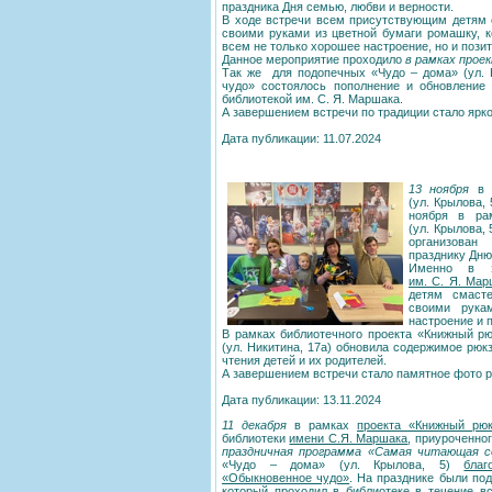
праздника Дня семью, любви и верности.
В ходе встречи всем присутствующим детям 
своими руками из цветной бумаги ромашку, к
всем не только хорошее настроение, но и пози
Данное мероприятие проходило
в рамках прое
Так же для подопечных «Чудо – дома» (ул. 
чудо» состоялось пополнение и обновление 
библиотекой им. С. Я. Маршака.
А завершением встречи по традиции стало ярк
Дата публикации: 11.07.2024
13 ноября
в р
(ул. Крылова,
ноября в ра
(ул. Крылова, 
организован
празднику Дню
Именно в э
им. С. Я. Мар
детям смасте
своими рука
настроение и 
В рамках библиотечного проекта «Книжный р
(ул. Никитина, 17а) обновила содержимое рю
чтения детей и их родителей.
А завершением встречи стало памятное фото р
Дата публикации: 13.11.2024
11 декабря
в рамках
проекта «Книжный рюк
библиотеки
имени С.Я. Маршака
, приуроченно
праздничная программа «Самая читающая с
«Чудо – дома» (ул. Крылова, 5)
благ
«Обыкновенное чудо»
. На празднике были под
который проходил в библиотеке в течение вс