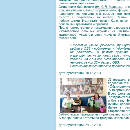
самые читающие семьи.
Сотрудники библиотеки
им. С.Я. Маршака
гот
для подопечных благотворительного фонда
наполняли их книгами для совместного сем
вместе с родителями их читали. Семьи, 
победителями. Ими стали семьи Колечкиных
почётными грамотами и призами.
После торжественного награждения взрослые 
изготовлению ёлочных игрушек из цветно
материалов, украсили свои игрушки блестк
фотосессия.
*
Проект «Книжный рюкзачок» муницип
ребят с ОВЗ - подопечных «Чудо–дом
их родителей. В рамках проекта
мероприятия, на которых семьи уст
классах. За 2024 год было проведено
человек, из них 25 – дети с ОВЗ.
Реализация этого проекта продолжится
Дата публикации: 18.12.2024
21 февраля
в 
подопечных «Ч
«Обыкновенно
был организо
В этот день м
поздравительн
и братьев. Н
лучший способ
Далее в рам
стартовавшег
библиотекари передали книги для совместного 
А завершением встречи по традиции стало пам
Дата публикации: 24.02.2025