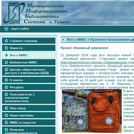
карта сайта
Всё о МИБС
»
Проектно-программная д
Главная страница
Проект «Книжный рюкзачок»
Новости
21 февраля 2024 года был запущен новый 
Всё о МИБС
«Книжный рюкзачок». Стартовал проект на
благотворительного фонда «Обыкновенное чуд
Библиотеки МИБС
Суть библиотечного проекта «Книжный рюкзач
семьи с детьми, подопечным «Чудо - дома», п
Центры общественного
доступа к информации (ЦОД)
оформленных ранцев с интересными книгами д
рюкзачок будет использоваться по принципу «к
О книгах
себе домой на 10 дней для чтения, после рю
Сотрудники библиотеки им. С. Я. Маршака 
Ресурсы
рюкзачка новой литературой с проведением ма
В день
Пользователю с
вруче
ограниченными
совме
возможностями
органи
стиха
Наш город
советс
популя
Наши партнёры
Завер
рукотв
МИБС в соцсетях
До кон
Политика
предст
конфиденциальности