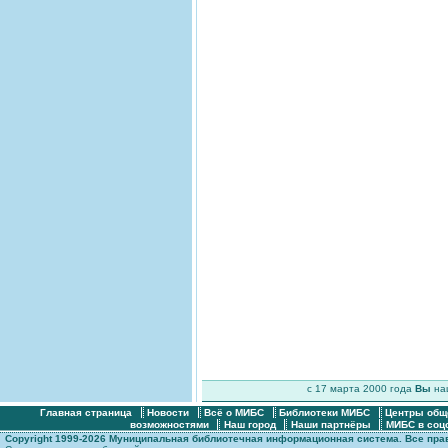
c 17 марта 2000 года
Вы
н
Главная страница
Новости
Всё о МИБС
Библиотеки МИБС
Центры общ
возможностями
Наш город
Наши партнёры
МИБС в соц
Copyright 1999-2026 Муниципальная библиотечная информационная система. Все пр