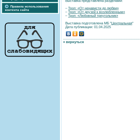
Выставка представлена разделами:
Правила использования
–
Троп: «От ненависти до любви»
контента сайта
–
Троп: «От друзей к возлюбленным»
–
Троп: «Любовный треугольник»
Выставка подготовлена МБ "
Центральная
"
Дата публикации: 01.04.2025
« вернуться