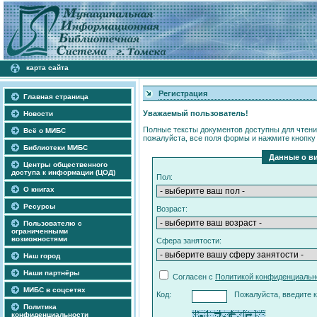
карта сайта
Регистрация
Главная страница
Уважаемый пользователь!
Новости
Полные тексты документов доступны для чтени
Всё о МИБС
пожалуйста, все поля формы и нажмите кнопку
Библиотеки МИБС
Данные о в
Центры общественного
доступа к информации (ЦОД)
Пол:
О книгах
Ресурсы
Возраст:
Пользователю с
ограниченными
возможностями
Сфера занятости:
Наш город
Наши партнёры
Согласен с
Политикой конфиденциаль
МИБС в соцсетях
Код:
Пожалуйста, введите к
Политика
конфиденциальности