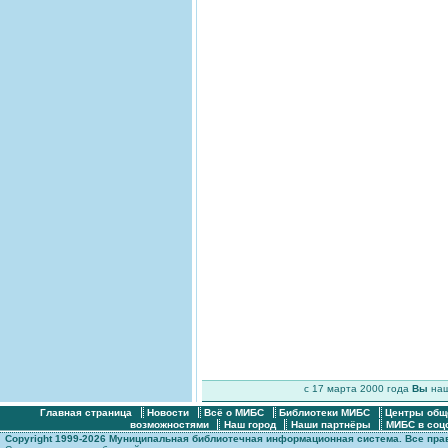
c 17 марта 2000 года
Вы
на
Главная страница
Новости
Всё о МИБС
Библиотеки МИБС
Центры общ
возможностями
Наш город
Наши партнёры
МИБС в соц
Copyright 1999-2026 Муниципальная библиотечная информационная система. Все пр