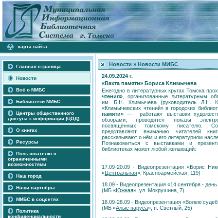
карта сайта
Новости
»
Новости МИБС
Главная страница
24.09.2024 г.
Новости
«Вахта памяти» Бориса Климычева
Всё о МИБС
Ежегодно
в литературных кругах Томска про
чтения»
, организованные литературным о
Библиотеки МИБС
им. Б.Н. Климычева (руководитель Л.Н. К
«Климычевских чтений» в городских библио
Центры общественного
памяти»
— работают выставки художеств
доступа к информации (ЦОД)
обзорами, проводятся показы электро
посвящённых томскому писателю. Сот
О книгах
представляют вниманию читателей кни
рассказывают о нём и его литературном насл
Ресурсы
Познакомиться с выставками и презент
библиотеках может любой желающий:
Пользователю с
ограниченными
возможностями
17.09-20.09 - Видеопрезентация «Борис Ни
«
Центральная
», Красноармейская, 119)
Наш город
18.09 - Видеопрезентация «14 сентября - де
Наши партнёры
(МБ «
Южная
», ул. Мокрушина, 7)
МИБС в соцсетях
18.09-28.09 - Видеопрезентация «Волею судеб 
(МБ «
Алые паруса
», п. Светлый, 25)
Политика
конфиденциальности